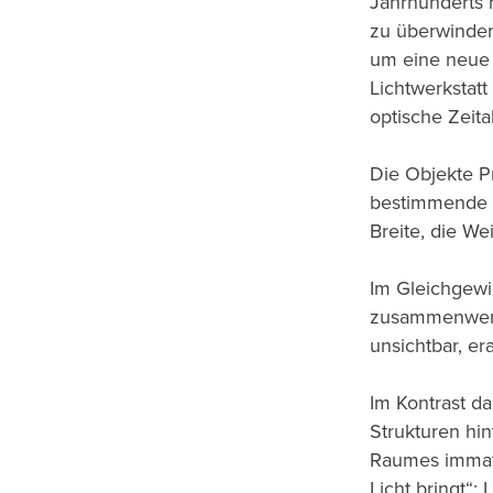
Jahrhunderts
zu überwinden
um eine neue
Lichtwerkstatt
optische Zeit
Die Objekte Pr
bestimmende K
Breite, die We
Im Gleichgewi
zusammenwerf
unsichtbar, e
Im Kontrast da
Strukturen hin
Raumes immater
Licht bringt“; 