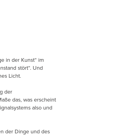
e in der Kunst“ im
stand stört“. Und
es Licht.
ng der
ße das, was erscheint
Signalsystems also und
en der Dinge und des