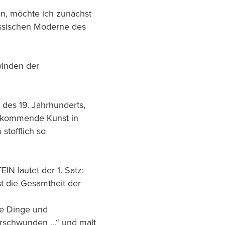
n, möchte ich zunächst
assischen Moderne des
winden der
des 19. Jahrhunderts,
ie kommende Kunst in
stofflich so
N lautet der 1. Satz:
ist die Gesamtheit der
ie Dinge und
rschwunden ...“ und malt