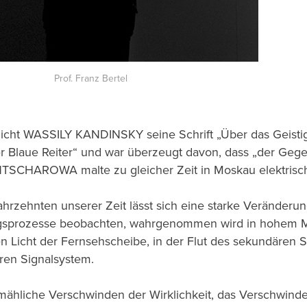
Prof. Franz Bertel
tlicht WASSILY KANDINSKY seine Schrift „Über das Geistig
 Blaue Reiter“ und war überzeugt davon, dass „der Gegen
SCHAROWA malte zu gleicher Zeit in Moskau elektrisch
ahrzehnten unserer Zeit lässt sich eine starke Veränderu
prozesse beobachten, wahrgenommen wird in hohem Ma
n Licht der Fernsehscheibe, in der Flut des sekundären 
ären Signalsystem.
lmähliche Verschwinden der Wirklichkeit, das Verschwind