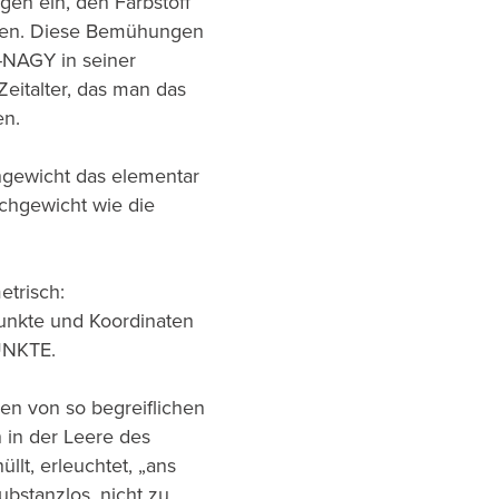
n ein, den Farbstoff
nden. Diese Bemühungen
NAGY in seiner
eitalter, das man das
en.
chgewicht das elementar
ichgewicht wie die
etrisch:
nkte und Koordinaten
UNKTE.
en von so begreiflichen
n in der Leere des
llt, erleuchtet, „ans
substanzlos, nicht zu