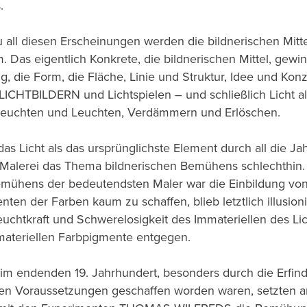
.
u all diesen Erscheinungen werden die bildnerischen Mitt
 Das eigentlich Konkrete, die bildnerischen Mittel, gewi
ng, die Form, die Fläche, Linie und Struktur, Idee und Konz
 LICHTBILDERN und Lichtspielen – und schließlich Licht 
leuchten und Leuchten, Verdämmern und Erlöschen.
das Licht als das ursprünglichste Element durch all die J
Malerei das Thema bildnerischen Bemühens schlechthin. 
mühens der bedeutendsten Maler war die Einbildung von 
nten der Farben kaum zu schaffen, blieb letztlich illusion
uchtkraft und Schwerelosigkeit des Immateriellen des Lic
ateriellen Farbpigmente entgegen.
im endenden 19. Jahrhundert, besonders durch die Erfin
en Voraussetzungen geschaffen worden waren, setzten a