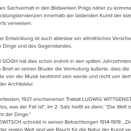
n Sachverhalt in den Bildwerken Prägs näher zu komme
icklungstendenzen innerhalb der bildenden Kunst der kl
rts verweisen.
er Entwicklung ist auch ablesbar ein allmähliches Versch
en Dinge und des Gegenstandes.
OGH hat dies schon erahnt in den späten Jahrzehnten 
em Brief an seinen Bruder die Vermutung äußerte, dass d
e von der Musik bestimmt sein werde und nicht von dem 
der Architektur.
erfassten, 1921 erschienenen Traktat LUDWIG WITTGENSTEI
lles, was der Fall ist“. Im 2. Satz heißt es dann: “Die Welt 
ht der Dinge.“
ITSCH schreibt in seinen Betrachtungen 1914-1919: „D
er realen Welt sind wie Rauch für die Natur der Kunst ve