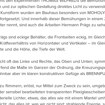
 mit den Experimenten THOMAS WILFREDS die Bemühunge
 und zur optischen Gestaltung direktes Licht zu verwe
 Kunstform wurden am Bauhaus besonders von MOHOLY-
 fortgesetzt. Und innerhalb dieser Bemühungen in einem Z
alter nennt, sind auch die Arbeiten Hermann Prägs zu seh
ägs sind eckige Behälter, die Frontseiten eckig, im Glei
räfteverhältnis von Horizontaler und Vertikaler – im Gle
ite und die Höhe, die Tiefe der Welt.
cht oft das Linke und Rechte, das Oben und Unten; symm
end die Maße im Ganzen der Ordnung, die Kreuzungspu
rahnbar aber im klaren konstruktiven Gefüge als BRENNP
zu flimmern, erlöst, nur Mittel zum Zweck zu sein, umgeb
ter sensibel bearbeiteten transparenten Plexiglasscheibe
ielle Lichter, etwas, das alles wie mit einem Mantel umhü
Licht, das alles ist, was wir nicht sind: strahlende Energie, 