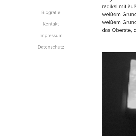
:
radikal mit äu
Biografie
weißem Grund 
weißem Grund, 
Kontakt
das Oberste, 
Impressum
Datenschutz
: