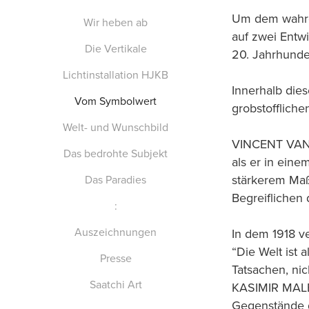
Um dem wahre
Wir heben ab
auf zwei Entw
Die Vertikale
20. Jahrhunde
Lichtinstallation HJKB
Innerhalb dies
Vom Symbolwert
grobstofflich
Welt- und Wunschbild
VINCENT VAN G
Das bedrohte Subjekt
als er in ein
stärkerem Maß
Das Paradies
Begreiflichen 
:
Auszeichnungen
In dem 1918 v
“Die Welt ist a
Presse
Tatsachen, nic
Saatchi Art
KASIMIR MALEW
Gegenstände d