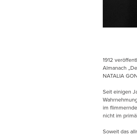
1912 veröffen
Almanach „Der
NATALIA GONT
Seit einigen J
Wahrnehmungs
im flimmernde
nicht im prim
Soweit das al