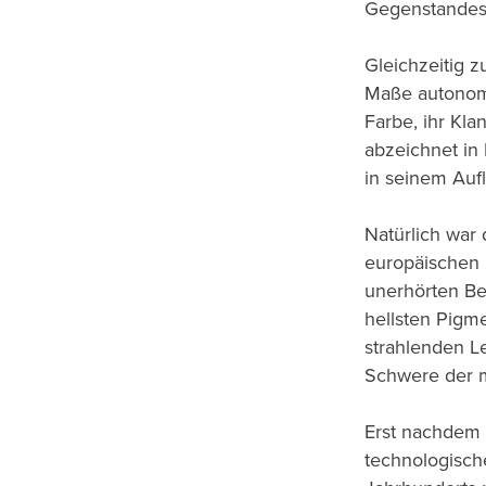
Gegenstandes
Gleichzeitig z
Maße autonom.
Farbe, ihr Kla
abzeichnet in
in seinem Auf
Natürlich war 
europäischen 
unerhörten Be
hellsten Pigme
strahlenden Le
Schwere der m
Erst nachdem 
technologisch