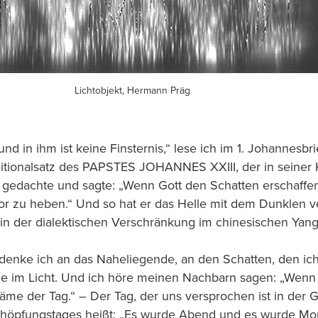
Lichtobjekt, Hermann Präg
 und in ihm ist keine Finsternis,“ lese ich im 1. Johannesbr
itionalsatz des PAPSTES JOHANNES XXIII, der in seiner 
 gedachte und sagte: „Wenn Gott den Schatten erschaffen
vor zu heben.“ Und so hat er das Helle mit dem Dunklen 
 in der dialektischen Verschränkung im chinesischen Yang
 denke ich an das Naheliegende, an den Schatten, den ic
e im Licht. Und ich höre meinen Nachbarn sagen: „Wenn 
äme der Tag.“ – Der Tag, der uns versprochen ist in der G
höpfungstages heißt: „Es wurde Abend und es wurde Mo