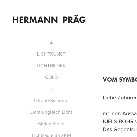
HERMANN  PRÄG  
▲
LICHTKUNST
LICHTBILDER
GOLD
VOM SYMBO
:
Liebe Zuhörer
Offene Systeme
Licht ungleich Licht
meinen Aussa
NIELS BOHR vor
Melancholia
Das Gegenteil 
Lichtsäule im ZKM