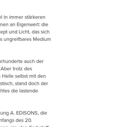
el in immer stärkeren
nnen an Eigenwert: die
ept und Licht, das sich
als ungreifbares Medium
ahrhunderte auch der
Aber trotz des
Helle selbst mit den
istisch, stand doch der
htes die lastende
dung A. EDISONS, die
nfangs des 20.